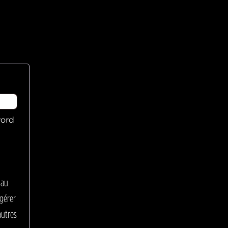
word
l
 au
 gérer
autres