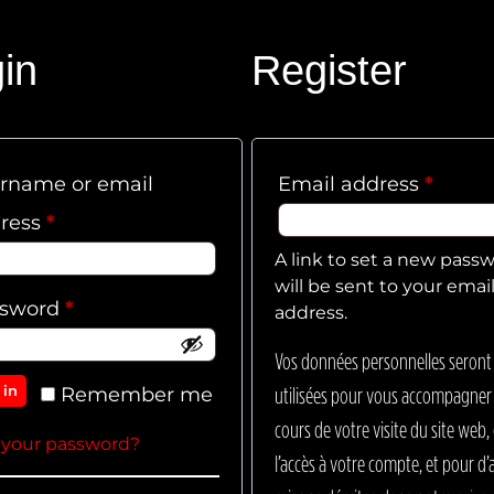
in
Register
rname or email
Email address
*
ress
*
A link to set a new pass
will be sent to your emai
ssword
*
address.
Vos données personnelles seront
 in
Remember me
utilisées pour vous accompagner
cours de votre visite du site web,
 your password?
l’accès à votre compte, et pour d’