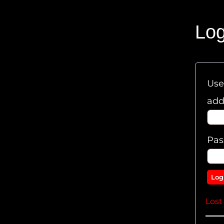
Log
Use
add
Pa
Log
Lost