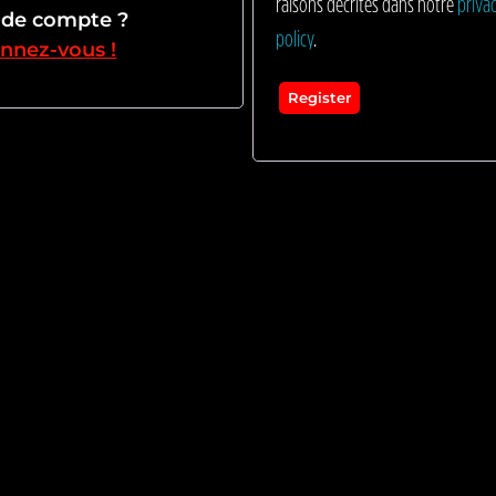
raisons décrites dans notre
priva
 de compte ?
policy
.
nnez-vous !
Register